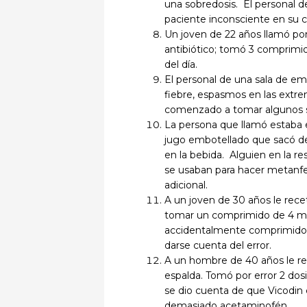
una sobredosis. El personal 
paciente inconsciente en su 
Un joven de 22 años llamó po
antibiótico; tomó 3 comprimid
del día.
El personal de una sala de e
fiebre, espasmos en las extr
comenzado a tomar algunos s
La persona que llamó estaba 
jugo embotellado que sacó del 
en la bebida. Alguien en la res
se usaban para hacer metanfe
adicional.
A un joven de 30 años le rec
tomar un comprimido de 4 mg 
accidentalmente comprimidos
darse cuenta del error.
A un hombre de 40 años le r
espalda. Tomó por error 2 dos
se dio cuenta de que Vicodi
demasiado acetaminofén.