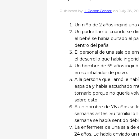
Published by
ILPoisonCenter
on
July 28, 20
Un niño de 2 años ingirió una
Un padre llamó; cuando se dir
el bebé se había quitado el p
dentro del pañal.
El personal de una sala de em
el desarrollo que había ingerid
Un hombre de 69 años ingiri
en su inhalador de polvo.
A la persona que llamó le ha
espalda y había escuchado mu
tomarlo porque no quería vol
sobre esto.
A un hombre de 78 años se l
semanas antes. Su familia lo l
semana se había sentido débil
La enfermera de una sala de
24 años. Le había enviado un 