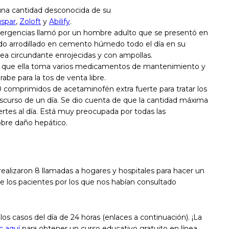
 una cantidad desconocida de su
spar
,
Zoloft
y
Abilify
.
mergencias llamó por un hombre adulto que se presentó en
ado arrodillado en cemento húmedo todo el día en su
l área circundante enrojecidas y con ampollas.
a que ella toma varios medicamentos de mantenimiento y
abe para la tos de venta libre.
 comprimidos de acetaminofén extra fuerte para tratar los
nscurso de un día. Se dio cuenta de que la cantidad máxima
rtes al día. Está muy preocupada por todas las
obre daño hepático.
realizaron 8 llamadas a hogares y hospitales para hacer un
de los pacientes por los que nos habían consultado
 los casos del día de 24 horas (enlaces a continuación). ¡La
c aquí
para obtener un curso educativo gratuito en línea