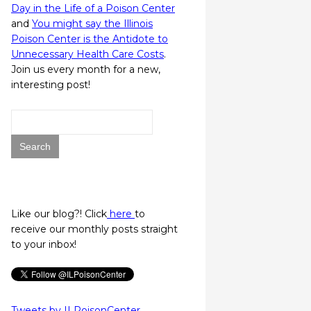
Day in the Life of a Poison Center
and
You might say the Illinois
Poison Center is the Antidote to
Unnecessary Health Care Costs
.
Join us every month for a new,
interesting post!
Search
for:
Like our blog?! Click
here
to
receive our monthly posts straight
to your inbox!
Tweets by ILPoisonCenter