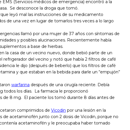
de EMS (Servicios médicos de emergencia) encontró a la
casa. Se desconoce la droga que tomó.
rque leyó mal las instrucciones de su medicamento
os de una vez en lugar de tomarlos tres veces a lo largo
mergencias llamó por una mujer de 37 años con síntomas de
emidades y posibles alucinaciones. Recientemente había
uplementos a base de hierbas.
en la casa de un vecino nuevo, donde bebió parte de un
refrigerador del vecino y notó que había 2 filtros de café
idencia le dijo (después de beberlo) que los filtros de café
tamina y que estaban en la bebida para darle un “empujón”
etaron
warfarina
después de una cirugía reciente. Debía
todos los días. La farmacia le proporcionó
 de 8 mg. El paciente los tomó durante 8 días antes de
ecetaron comprimidos de
Vicodin
por una lesión en la
is de acetaminofén junto con 2 dosis de Vicodin, porque no
n contenía acetaminofén y le preocupaba haber tomado