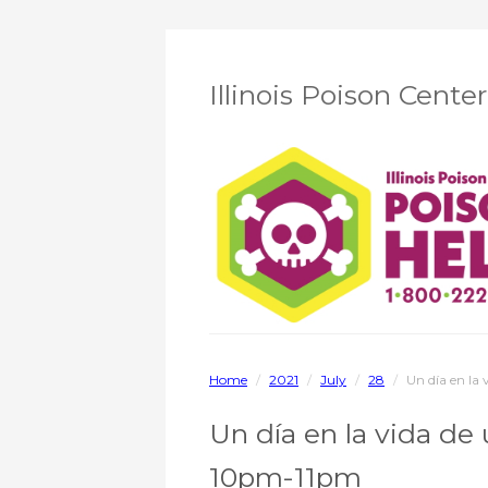
Illinois Poison Cente
Home
/
2021
/
July
/
28
/
Un día en la
Un día en la vida de 
10pm-11pm