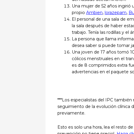
Una mujer de 52 años ingirió
propio
Ambien
,
lorazepam
,
Bu
El personal de una sala de e
la sala después de haber est
trabajo. Tenía las rodillas y e
La persona que llama inform
desea saber si puede tomar jar
Una joven de 17 años tomó 10
cólicos menstruales en el tra
es de 8 comprimidos extra fue
advertencias en el paquete s
***Los especialistas del IPC también 
seguimiento de la evolución clínica 
previamente.
Esto es solo una hora, lea el resto de
prevención no tiene precio!
Haga cli