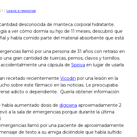
21
|
Leave a response
 cantidad desconocida de manteca corporal hidratante.
igía a ver cómo dormía su hijo de 11 meses, descubrió que
añal y había comido parte del material absorbente que está
ergencias llamó por una persona de 31 años con retraso en
o una gran cantidad de tuercas, pernos, clavos y tornillos.
ó accidentalmente una cápsula de
Spiriva
en lugar de usarla
bían recetado recientemente
Vicodin
por una lesión en la
cho sobre este fármaco en las noticias. Le preocupaba
verse adicto o dependiente. Quería obtener información
e había aumentado dosis de
digoxina
aproximadamente 2
levó a la sala de emergencias porque durante la última
.
 emergencias llamó por una paciente de aproximadamente
mensaje de texto a su amiga diciéndole que había sufrido